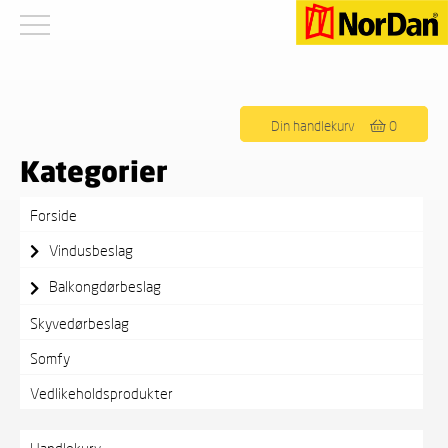
Viser det ene resultatet
Din handlekurv
0
Kategorier
Forside
Vindusbeslag
Balkongdørbeslag
Skyvedørbeslag
Somfy
Vedlikeholdsprodukter
Handlekurv