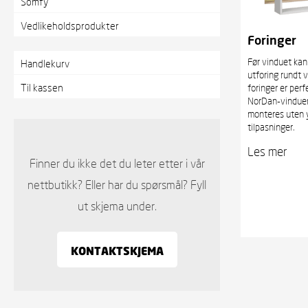
Somfy
Vedlikeholdsprodukter
Foringer
Før vinduet kan 
Handlekurv
utforing rundt 
Til kassen
foringer er perf
NorDan-vinduen
monteres uten y
tilpasninger.
Les mer
Finner du ikke det du leter etter i vår
nettbutikk? Eller har du spørsmål? Fyll
ut skjema under.
KONTAKTSKJEMA