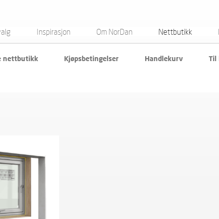
valg
Inspirasjon
Om NorDan
Nettbutikk
e nettbutikk
Kjøpsbetingelser
Handlekurv
Til