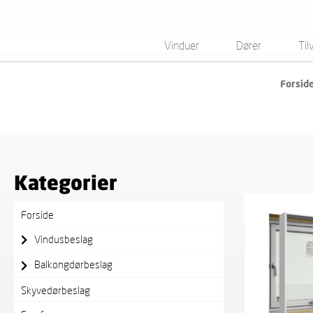
Vinduer
Dører
Til
Forsid
Viser det ene resultatet
Kategorier
Forside
Vindusbeslag
Balkongdørbeslag
Skyvedørbeslag