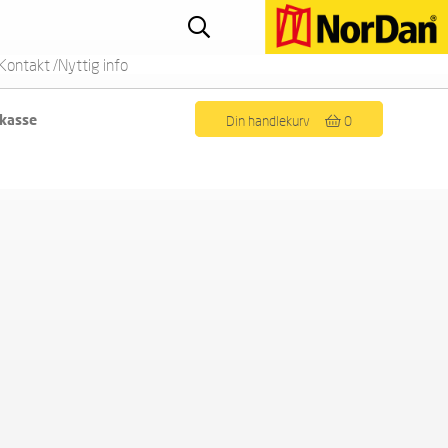
Kontakt /Nyttig info
 kasse
Din handlekurv
0