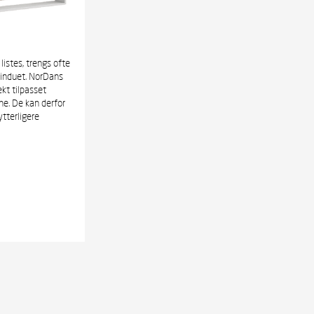
listes, trengs ofte
vinduet. NorDans
ekt tilpasset
e. De kan derfor
tterligere