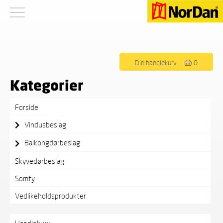
Viser det ene resultatet
Din handlekurv
0
Kategorier
Forside
Vindusbeslag
Balkongdørbeslag
Skyvedørbeslag
Somfy
Vedlikeholdsprodukter
Handlekurv