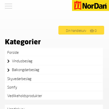
Viser det ene resultatet
Din handlekurv
0
Kategorier
Forside
Vindusbeslag
Balkongdørbeslag
Skyvedørbeslag
Somfy
Vedlikeholdsprodukter
Handlekurv