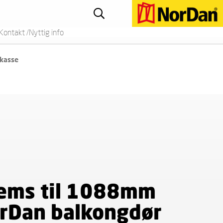
Kontakt /Nyttig info
 kasse
ems til 1088mm
rDan balkongdør