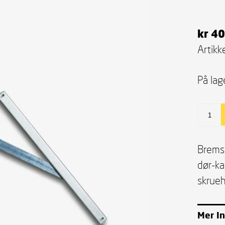
kr
40
Artikke
På lag
Brems
dør-k
skruehu
Mer I