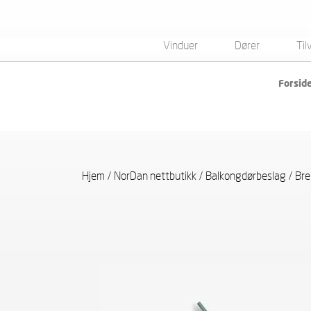
Vinduer
Dører
Til
Forsid
Hjem
/
NorDan nettbutikk
/
Balkongdørbeslag
/
Br