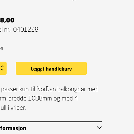
8,00
l nr.:
0401228
er
Legg i handlekurv
 passer kun til NorDan balkongdør med
arm-bredde 1088mm og med 4
ll i vrider.
nformasjon