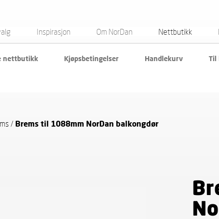
valg
Inspirasjon
Om NorDan
Nettbutikk
e nettbutikk
Kjøpsbetingelser
Handlekurv
Til
ems
/
Brems til 1088mm NorDan balkongdør
Br
No