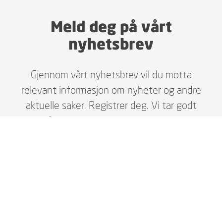
Meld deg på vårt
nyhetsbrev
Gjennom vårt nyhetsbrev vil du motta
relevant informasjon om nyheter og andre
aktuelle saker. Registrer deg. Vi tar godt
vare på dine personopplysninger i henhold
til gjeldende lover, og du kan enkelt melde
deg av når du selv ønsker.
MELD DEG PÅ HER