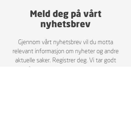
Meld deg på vårt
nyhetsbrev
Gjennom vårt nyhetsbrev vil du motta
relevant informasjon om nyheter og andre
aktuelle saker. Registrer deg. Vi tar godt
vare på dine personopplysninger i henhold
til gjeldende lover, og du kan enkelt melde
deg av når du selv ønsker.
MELD DEG PÅ HER