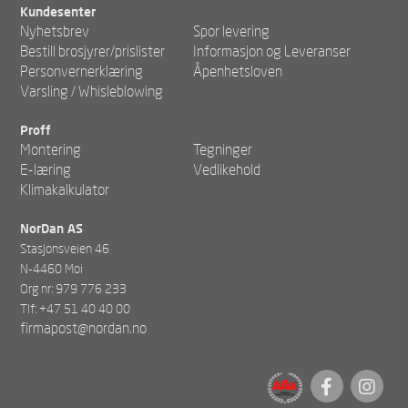
Kundesenter
Nyhetsbrev
Spor levering
Bestill brosjyrer/prislister
Informasjon og Leveranser
Personvernerklæring
Åpenhetsloven
Varsling / Whisleblowing
Proff
Montering
Tegninger
E-læring
Vedlikehold
Klimakalkulator
NorDan AS
Stasjonsveien 46
N-4460 Moi
Org nr: 979 776 233
Tlf: +47 51 40 40 00
firmapost@nordan.no