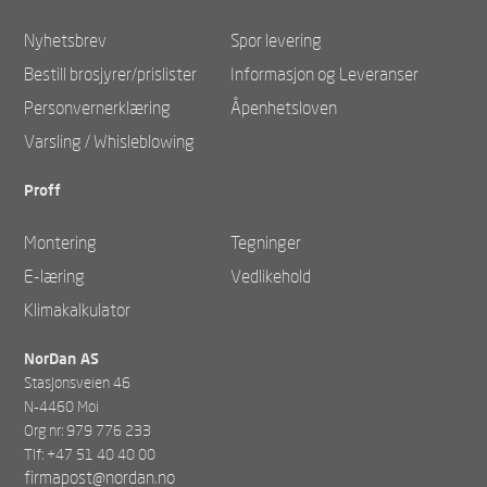
Nyhetsbrev
Spor levering
Bestill brosjyrer/prislister
Informasjon og Leveranser
Personvernerklæring
Åpenhetsloven
Varsling / Whisleblowing
Proff
Montering
Tegninger
E-læring
Vedlikehold
Klimakalkulator
NorDan AS
Stasjonsveien 46
N-4460 Moi
Org nr: 979 776 233
Tlf: +47 51 40 40 00
firmapost@nordan.no