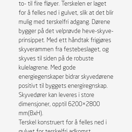
to- til fire fløyer. Terskelen er laget
for å felles ned i gulvet, slik at det blir
mulig med terskelfri adgang. Dørene
bygger på det velprøvde heve-skyve-
prinsippet. Med ett håndtak frigjøres
skyverammen fra festebeslaget, og
skyves til siden på de robuste
kulelagrene. Med gode
energiegenskaper bidrar skyvedørene
positivt til byggets energiregnskap.
Skyvedører kan leveres i store
dimensjoner, opptil 6200×2800
mm(BxH).
Terskel konstruert for å felles ned i
gulvet for terskelfri adkomst.