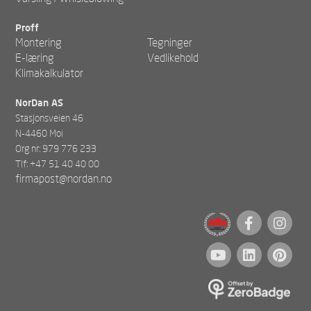
Proff
Montering
Tegninger
E-læring
Vedlikehold
Klimakalkulator
NorDan AS
Stasjonsveien 46
N-4460 Moi
Org nr: 979 776 233
Tlf: +47 51 40 40 00
firmapost@nordan.no