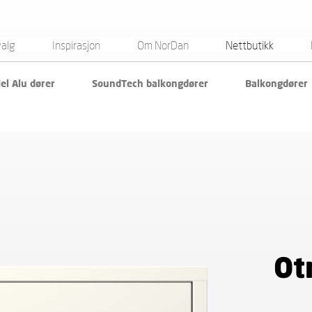
valg
Inspirasjon
Om NorDan
Nettbutikk
el Alu dører
SoundTech balkongdører
Balkongdører
Ot