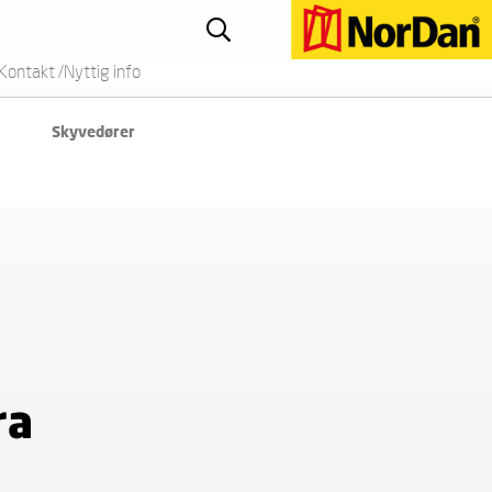
Kontakt /Nyttig info
Skyvedører
ra