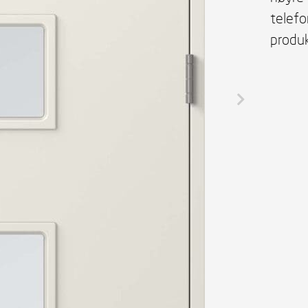
telef
produk