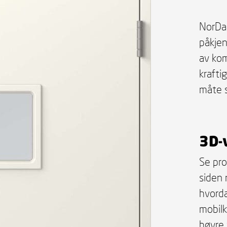
NorDan
påkjen
av kom
kraft
måte 
3D-
Se pro
siden 
hvorda
mobilk
høyre 