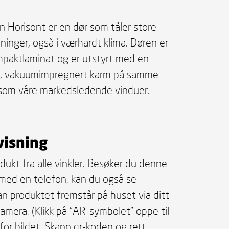
 Horisont er en dør som tåler store
ninger, også i værhardt klima. Døren er
paktlaminat og er utstyrt med en
ig, vakuumimpregnert karm på samme
som våre markedsledende vinduer.
visning
dukt fra alle vinkler. Besøker du denne
med en telefon, kan du også se
n produktet fremstår på huset via ditt
amera. (Klikk på "AR-symbolet" oppe til
for bildet. Skann qr-koden og rett