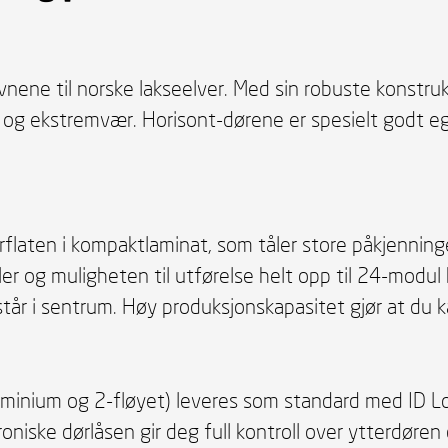
vnene til norske lakseelver. Med sin robuste konstru
er og ekstremvær. Horisont-dørene er spesielt godt e
laten i kompaktlaminat, som tåler store påkjenning
er og muligheten til utførelse helt opp til 24-modu
tår i sentrum. Høy produksjonskapasitet gjør at du ka
minium og 2-fløyet) leveres som standard med ID Loc
niske dørlåsen gir deg full kontroll over ytterdøren 