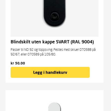
Blindskilt uten kappe SVART (RAL 9004)
Passer til ND 92 og toppsving. Festes med skruer 070588 på
92/67, eller 070589 på 105/80.
kr
50,00
Legg i handlekurv