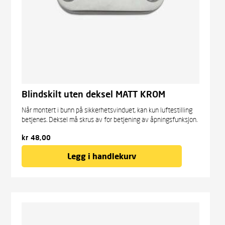
Blindskilt uten deksel MATT KROM
Når montert i bunn på sikkerhetsvinduet, kan kun lufte­stilling
betjene­s. Deksel må skrus av for betjening av åpnings­funksjon.
kr
48,00
Legg i handlekurv