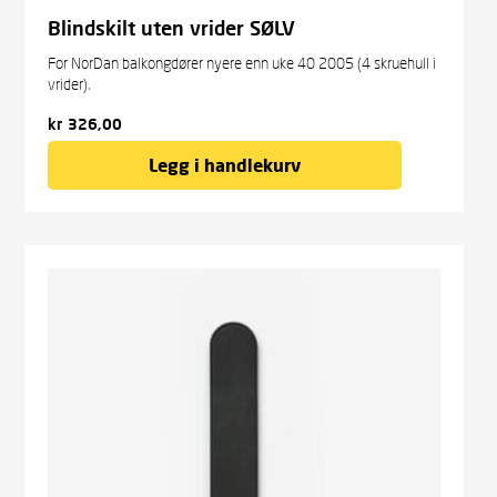
Blindskilt uten vrider SØLV
For NorDan balkongdører nyere enn uke 40 2005 (4 skruehull i
vrider).
kr
326,00
Legg i handlekurv