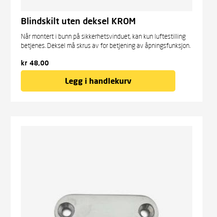
Blindskilt uten deksel KROM
Når montert i bunn på sikkerhetsvinduet, kan kun lufte­stilling
betjene­s. Deksel må skrus av for betjening av åpnings­funksjon.
kr
48,00
Legg i handlekurv