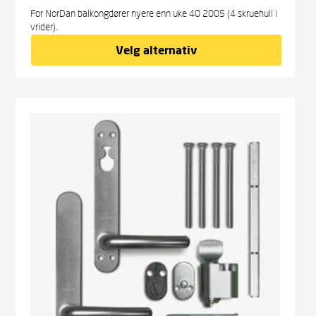
For NorDan balkongdører nyere enn uke 40 2005 (4 skruehull i
vrider).
Velg alternativ
kr
2 438,00