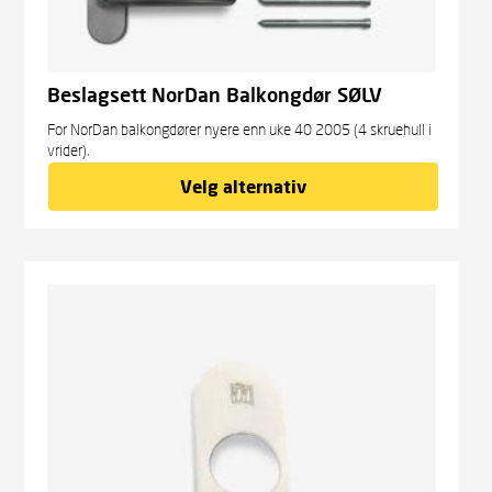
Beslagsett NorDan Balkongdør SØLV
For NorDan balkongdører nyere enn uke 40 2005 (4 skruehull i
vrider).
Velg alternativ
kr
2 613,00