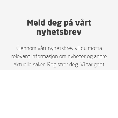
Meld deg på vårt
nyhetsbrev
Gjennom vårt nyhetsbrev vil du motta
relevant informasjon om nyheter og andre
aktuelle saker. Registrer deg. Vi tar godt
vare på dine personopplysninger i henhold
til gjeldende lover, og du kan enkelt melde
deg av når du selv ønsker.
MELD DEG PÅ HER