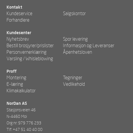
Kontakt
Kundeservice
Salgskontor
Forhandlere
Kundesenter
Nyhetsbrev
Spor levering
Bestill brosjyrer/prislister
Informasjon og Leveranser
Personvernerklæring
Åpenhetsloven
Varsling / Whisleblowing
Proff
Montering
Tegninger
E-læring
Vedlikehold
Klimakalkulator
NorDan AS
Stasjonsveien 46
N-4460 Moi
Org nr: 979 776 233
Tlf: +47 51 40 40 00