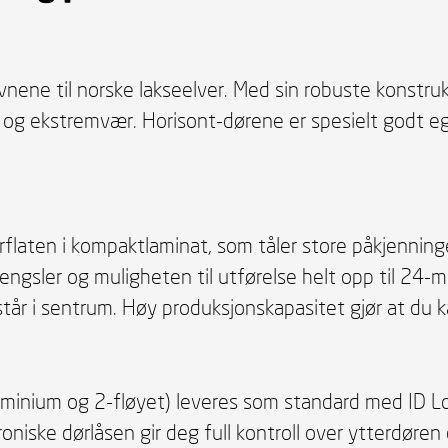
vnene til norske lakseelver. Med sin robuste konstru
er og ekstremvær. Horisont-dørene er spesielt godt e
laten i kompaktlaminat, som tåler store påkjenninge
ngsler og muligheten til utførelse helt opp til 24-
tår i sentrum. Høy produksjonskapasitet gjør at du ka
minium og 2-fløyet) leveres som standard med ID Loc
niske dørlåsen gir deg full kontroll over ytterdøren 