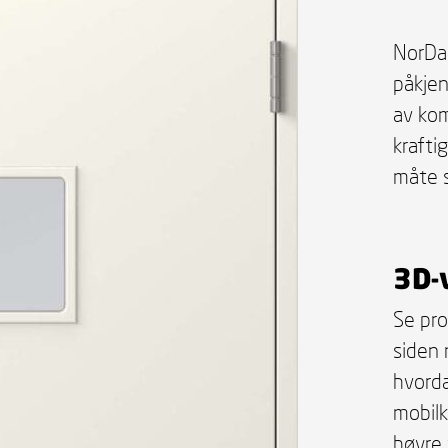
NorDan
påkjen
av kom
kraft
måte 
3D-
Se pro
siden 
hvorda
mobilk
høyre 