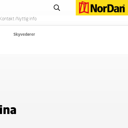
Kontakt /Nyttig info
Skyvedører
ina