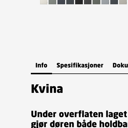
Info
Spesifikasjoner
Doku
Kvina
Under overflaten lage
gjør døren både holdbar