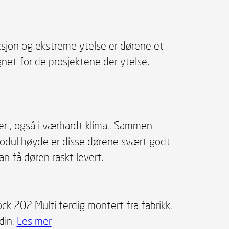
ksjon og ekstreme ytelse er dørene et
gnet for de prosjektene der ytelse,
r , også i værhardt klima.. Sammen
modul høyde er disse dørene svært godt
n få døren raskt levert.
k 202 Multi ferdig montert fra fabrikk.
din.
Les mer