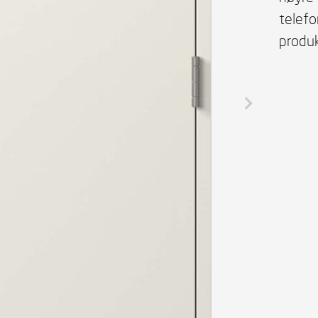
telef
produk