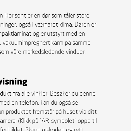
 Horisont er en dør som tåler store
ninger, også i værhardt klima. Døren er
paktlaminat og er utstyrt med en
ig, vakuumimpregnert karm på samme
som våre markedsledende vinduer.
visning
dukt fra alle vinkler. Besøker du denne
med en telefon, kan du også se
n produktet fremstår på huset via ditt
amera. (Klikk på "AR-symbolet" oppe til
for bildet. Skann qr-koden og rett