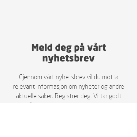
Meld deg på vårt
nyhetsbrev
Gjennom vårt nyhetsbrev vil du motta
relevant informasjon om nyheter og andre
aktuelle saker. Registrer deg. Vi tar godt
vare på dine personopplysninger i henhold
til gjeldende lover, og du kan enkelt melde
deg av når du selv ønsker.