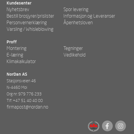
Kundesenter
Nyhetsbrev
Spor levering
Bestill brosjyrer/prislister
Informasjon og Leveranser
Personvernerklæring
Åpenhetsloven
Varsling / Whisleblowing
Proff
Montering
Tegninger
E-læring
Vedlikehold
Klimakalkulator
NorDan AS
Stasjonsveien 46
N-4460 Moi
Org nr: 979 776 233
Tlf: +47 51 40 40 00
firmapost@nordan.no