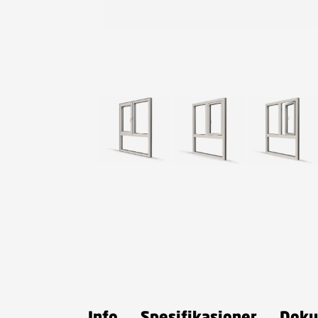
Info
Spesifikasjoner
Doku