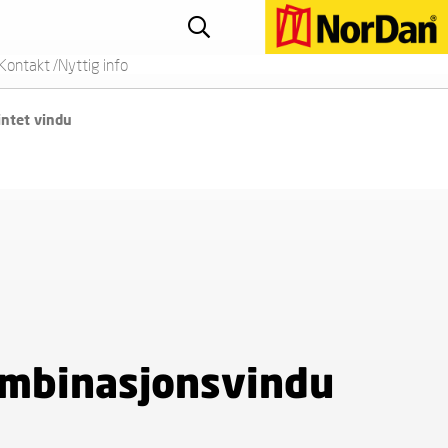
Kontakt /Nyttig info
intet vindu
mbinasjonsvindu