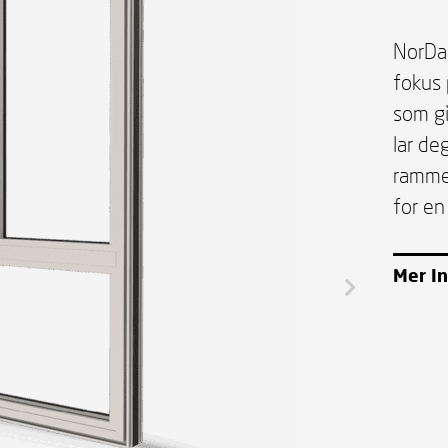
NorDa
fokus 
som g
lar de
ramme
for en
Mer I