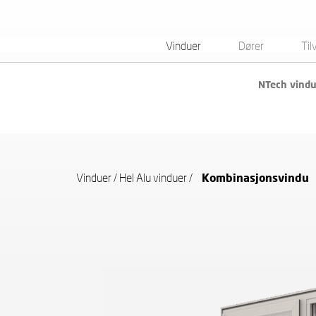
Vinduer
Dører
Til
NTech vind
Vinduer
/
Hel Alu vinduer
/
Kombinasjonsvindu