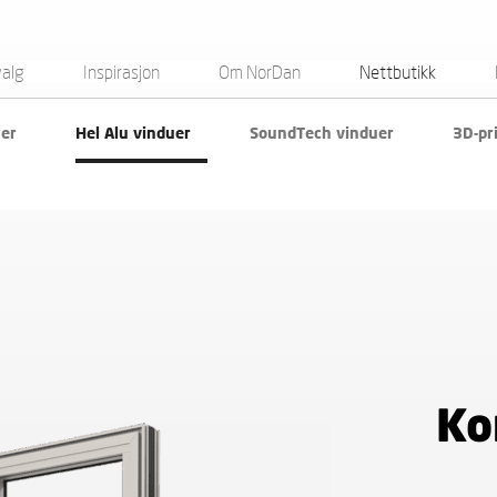
valg
Inspirasjon
Om NorDan
Nettbutikk
uer
Hel Alu vinduer
SoundTech vinduer
3D-pr
Ko