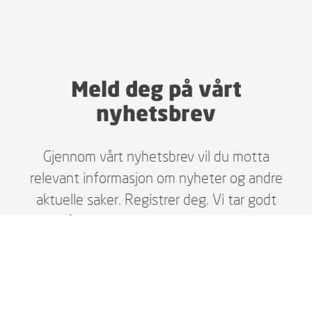
Meld deg på vårt
nyhetsbrev
Gjennom vårt nyhetsbrev vil du motta
relevant informasjon om nyheter og andre
aktuelle saker. Registrer deg. Vi tar godt
vare på dine personopplysninger i henhold
til gjeldende lover, og du kan enkelt melde
deg av når du selv ønsker.
MELD DEG PÅ HER