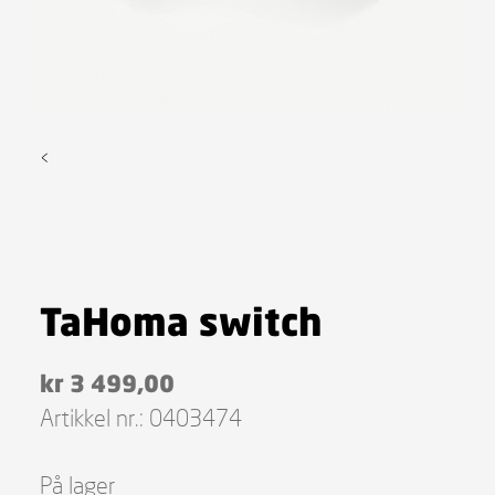
<
TaHoma switch
kr
3 499,00
Artikkel nr.:
0403474
På lager