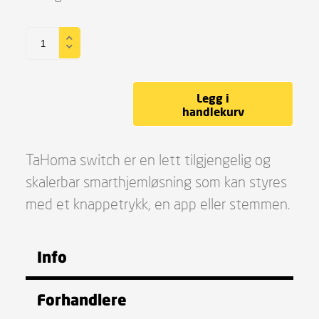
Legg i
handlekurv
TaHoma switch er en lett tilgjengelig og
skalerbar smarthjemløsning som kan styres
med et knappetrykk, en app eller stemmen.
Info
Forhandlere