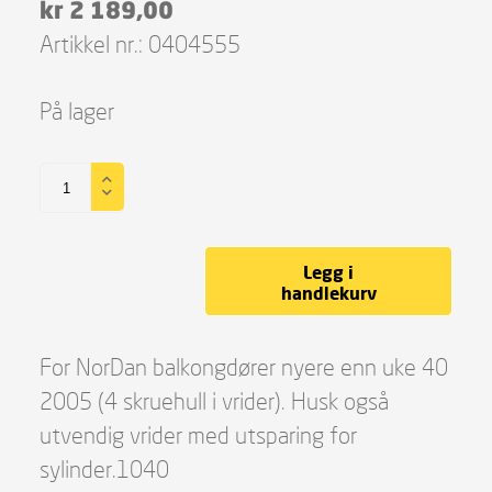
kr
2 189,00
Artikkel nr.:
0404555
På lager
Legg i
handlekurv
For NorDan balkongdører nyere enn uke 40
2005 (4 skruehull i vrider). Husk også
utvendig vrider med utsparing for
sylinder.1040