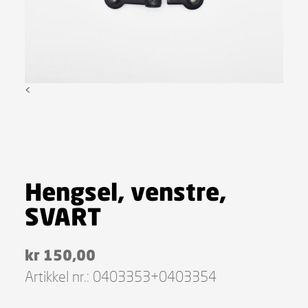
<
Hengsel, venstre,
SVART
kr
150,00
Artikkel nr.:
0403353+0403354