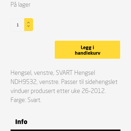
På lager
Legg i
handlekurv
Hengsel, venstre, SVART Hengsel
NDH9532, venstre. Passer til sidehengslet
vinduer produsert etter uke 26-2012.
Farge: Svart.
Info