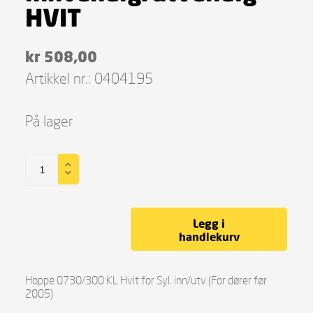
HVIT
kr
508,00
Artikkel nr.:
0404195
På lager
Legg i
handlekurv
Hoppe 0730/300 KL Hvit for Syl. inn/utv (For dører før
2005)