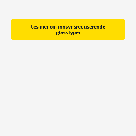
Les mer om innsynsreduserende
glasstyper