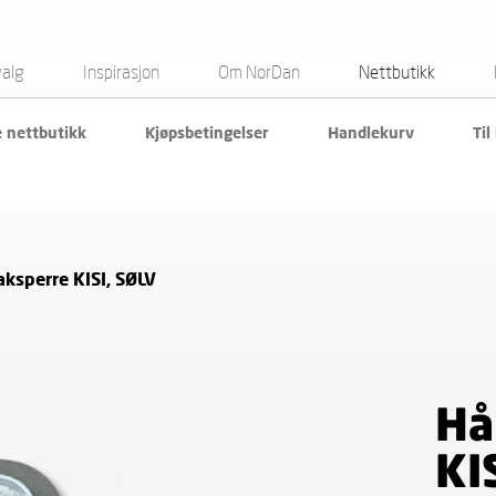
valg
Inspirasjon
Om NorDan
Nettbutikk
e nettbutikk
Kjøpsbetingelser
Handlekurv
Til
ksperre KISI, SØLV
Hå
KI