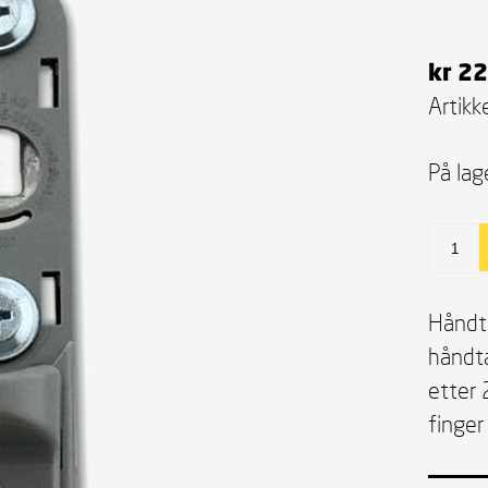
kr
22
Artikke
På lag
Håndta
håndta
etter 
finger