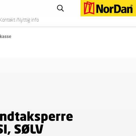
Kontakt /Nyttig info
 kasse
ndtaksperre
SI, SØLV