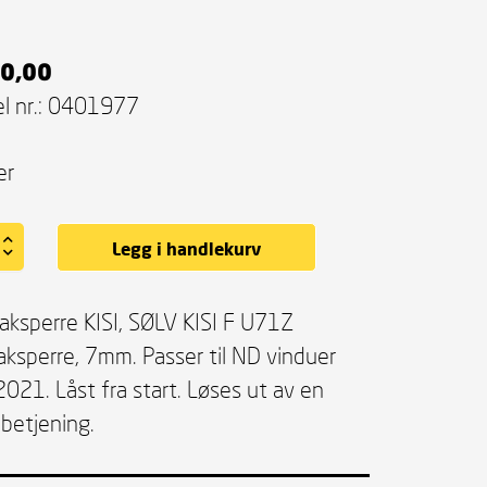
0,00
l nr.:
0401977
er
Legg i handlekurv
ksperre KISI, SØLV KISI F U71Z
ksperre, 7mm. Passer til ND vinduer
2021. Låst fra start. Løses ut av en
 betjening.