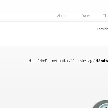
Vinduer
Dører
Til
Forsid
Hjem
/
NorDan nettbutikk
/
Vindusbeslag
/
Håndta