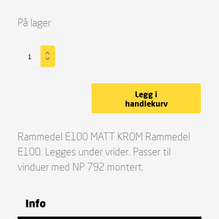
På lager
Legg i
handlekurv
Rammedel E100 MATT KROM Rammedel
E100. Legges under vrider. Passer til
vinduer med NP 792 montert.
Info