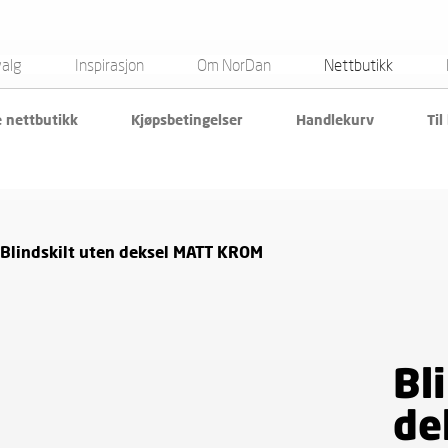
valg
Inspirasjon
Om NorDan
Nettbutikk
e nettbutikk
Kjøpsbetingelser
Handlekurv
Til
Blindskilt uten deksel MATT KROM
Bl
de