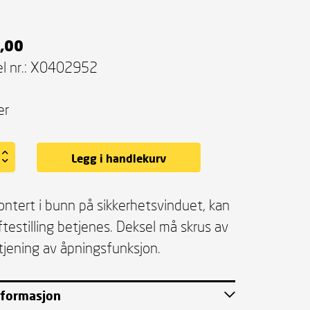
,00
l nr.:
X0402952
er
Legg i handlekurv
ntert i bunn på sikkerhetsvinduet, kan
fte­stilling betjene­s. Deksel må skrus av
tjening av åpnings­funksjon.
nformasjon