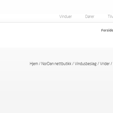
Vinduer
Dører
Til
Forsid
Hjem
/
NorDan nettbutikk
/
Vindusbeslag
/
Vrider
/