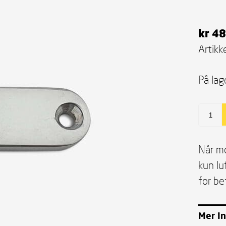
kr
48
Artikke
På lag
Når mo
kun lu
for be
Mer I