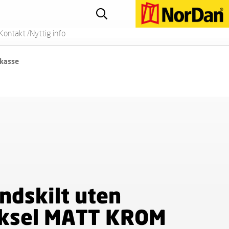
Kontakt /Nyttig info
 kasse
indskilt uten
ksel MATT KROM