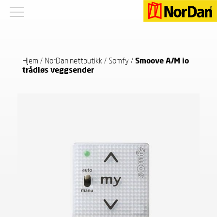
Hjem
/
NorDan nettbutikk
/
Somfy
/
Smoove A/M io
trådløs veggsender