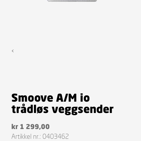
<
Smoove A/M io
trådløs veggsender
kr
1 299,00
Artikkel nr.:
0403462