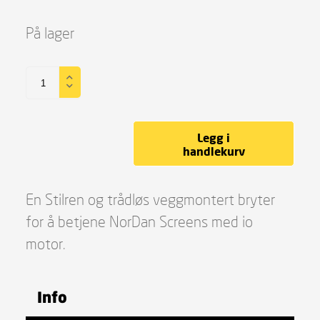
På lager
Legg i
handlekurv
En Stilren og trådløs veggmontert bryter
for å betjene NorDan Screens med io
motor.
Info