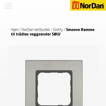
Hjem
/
NorDan nettbutikk
/
Somfy
/
Smoove Ramme
til trådløs veggsender SØLV