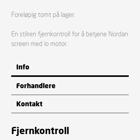
Foreløpig tomt på lager.
En stilren fjernkontroll for å betjene Nordan
screen med io motor.
Info
Forhandlere
Kontakt
Fjernkontroll