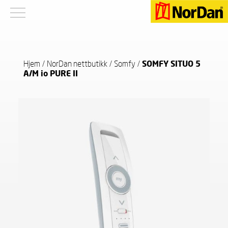
Hjem
/
NorDan nettbutikk
/
Somfy
/
SOMFY SITUO 5
A/M io PURE II