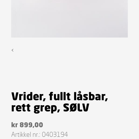
<
Vrider, fullt låsbar,
rett grep, SØLV
kr
899,00
Artikkel nr.:
0403194