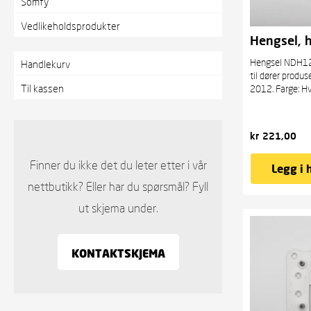
Somfy
Vedlikeholdsprodukter
Hengsel, 
Hengsel NDH123
Handlekurv
til dører produs
Til kassen
2012. Farge: Hv
kr
221,00
Finner du ikke det du leter etter i vår
Legg i 
nettbutikk? Eller har du spørsmål? Fyll
ut skjema under.
KONTAKTSKJEMA