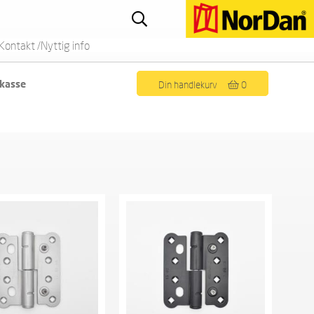
Kontakt /Nyttig info
 kasse
Din handlekurv
0