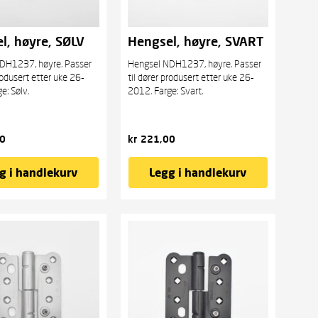
l, høyre, SØLV
Hengsel, høyre, SVART
DH1237, høyre. Passer
Hengsel NDH1237, høyre. Passer
produsert etter uke 26-
til dører produsert etter uke 26-
e: Sølv.
2012. Farge: Svart.
0
kr
221,00
g i handlekurv
Legg i handlekurv