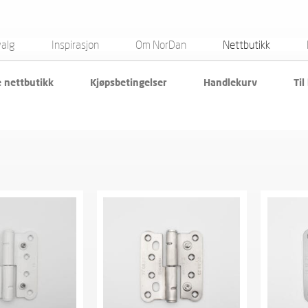
valg
Inspirasjon
Om NorDan
Nettbutikk
e nettbutikk
Kjøpsbetingelser
Handlekurv
Til