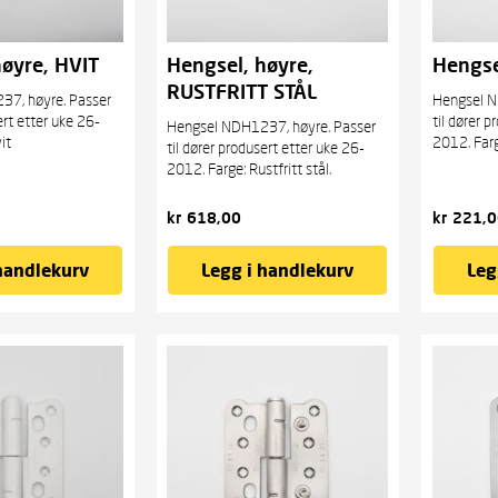
høyre, HVIT
Hengsel, høyre,
Hengse
RUSTFRITT STÅL
7, høyre. Passer
Hengsel N
ert etter uke 26-
til dører 
Hengsel NDH1237, høyre. Passer
it
2012. Farg
til dører produsert etter uke 26-
2012. Farge: Rustfritt stål.
kr
618,00
kr
221,0
handlekurv
Legg i handlekurv
Leg