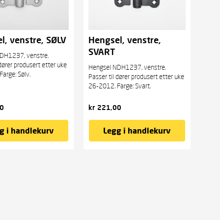
l, venstre, SØLV
Hengsel, venstre,
SVART
DH1237, venstre.
 dører produsert etter uke
Hengsel NDH1237, venstre.
arge: Sølv.
Passer til dører produsert etter uke
26-2012. Farge: Svart.
0
kr
221,00
g i handlekurv
Legg i handlekurv