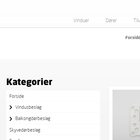
Vinduer
Dører
Til
Forsid
Viser alle 8 resultater
Kategorier
Forside
Vindusbeslag
Balkongdørbeslag
Skyvedørbeslag