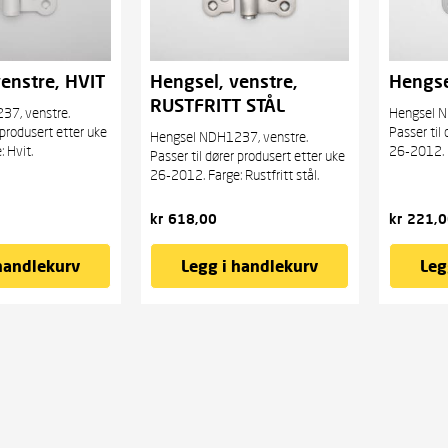
enstre, HVIT
Hengsel, venstre,
Hengse
RUSTFRITT STÅL
37, venstre.
Hengsel N
 produsert etter uke
Passer til
Hengsel NDH1237, venstre.
 Hvit.
26-2012. F
Passer til dører produsert etter uke
26-2012. Farge: Rustfritt stål.
kr
618,00
kr
221,0
handlekurv
Legg i handlekurv
Leg