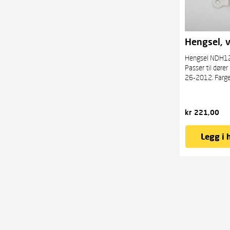
Hengsel, v
Hengsel NDH12
Passer til dører
26-2012. Farge:
kr
221,00
Legg i 