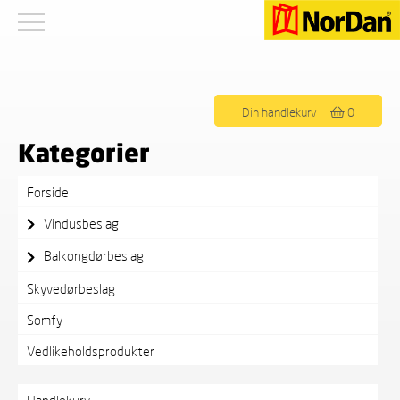
Viser alle 4 resultater
Din handlekurv
0
Kategorier
Forside
Vindusbeslag
Balkongdørbeslag
Skyvedørbeslag
Somfy
Vedlikeholdsprodukter
Handlekurv