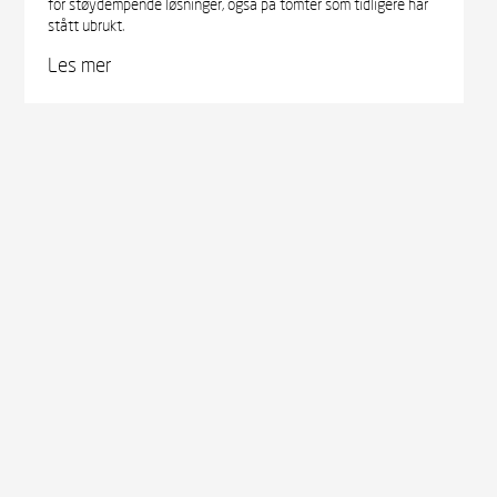
for støydempende løsninger, også på tomter som tidligere har
stått ubrukt.
Les mer