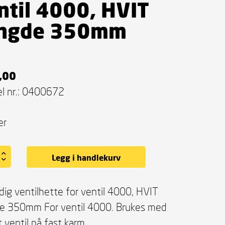
ntil 4000, HVIT
ngde 350mm
,00
l nr.:
0400672
er
Legg i handlekurv
ig ventilhette for ventil 4000, HVIT
e 350mm For ventil 4000. Brukes med
gt ventil på fast karm.