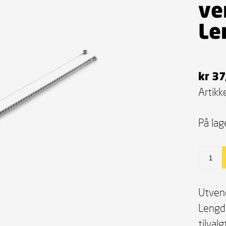
ve
Le
kr
37
Artikke
På lag
Utvend
Lengd
tilval