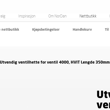
valg
Inspirasjon
Om NorDan
Nettbutikk
e nettbutikk
Kjøpsbetingelser
Handlekurv
Til
Utvendig ventilhette for ventil 4000, HVIT Lengde 350mm
Ut
ve