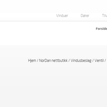
Vinduer
Dører
Til
Forsid
Hjem
/
NorDan nettbutikk
/
Vindusbeslag
/
Ventil
/