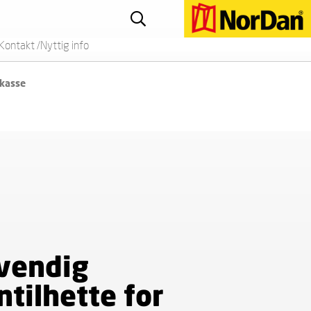
Kontakt /Nyttig info
 kasse
vendig
ntilhette for