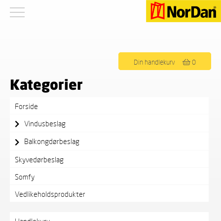
Viser alle 6 resultater
Din handlekurv
0
Kategorier
Forside
Vindusbeslag
Balkongdørbeslag
Skyvedørbeslag
Somfy
Vedlikeholdsprodukter
Handlekurv