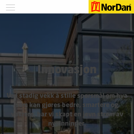
Innovasjon
Ved stadig vekk å stille spørsmål om hva
som kan gjøres bedre, smartere og
vakrere, har vi skapt en jevn strøm av
nyvinninger.