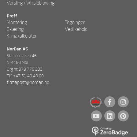
Varsling / Whisleblowing
Proff
Montering
Tegninger
E-læring
Vedlikehold
Klimakalkulator
NorDan AS
Stasjonsveien 46
N-4460 Moi
Org nr: 979 776 233
Tlf: +47 51 40 40 00
firmapost@nordan.no