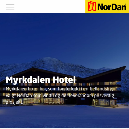
Myrkdalen Hotel
Myrkdalen hotel har, som første ledd i en fjellandsby,
valgt NorDan som vindu og dør leverandør i prisverdig
prosjekt.