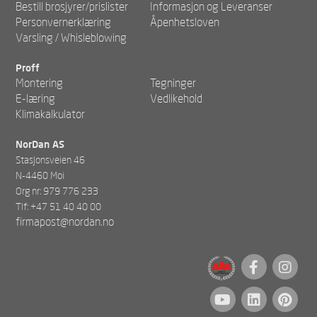
Bestill brosjyrer/prislister
Informasjon og Leveranser
Personvernerklæring
Åpenhetsloven
Varsling / Whisleblowing
Proff
Montering
Tegninger
E-læring
Vedlikehold
Klimakalkulator
NorDan AS
Stasjonsveien 46
N-4460 Moi
Org nr: 979 776 233
Tlf: +47 51 40 40 00
firmapost@nordan.no