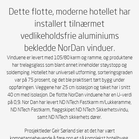
Dette flotte, moderne hotellet har
installert tilnærmet
vedlikeholdsfrie aluminiums
bekledde NorDan vinduer.
Vinduene er levert med 105/80 karm og ramme, og produktene
har trelagsglass som blant annet inneholder støystopp og
soldemping. Hotellet har universell utforming, sorteringsgraden
var på 75 prosent, og det ble praktisert tørt bygg under
oppføringen. Veggene har 25 cm isolasjon og taket har i snitt
40 cm med isolasjon. De flotte NorDan vinduene har en U-verdi
på 0,9. Nor Dan har levert ND NTech Fastkarm m/Lukkeramme,
ND NTech Fastkarm, flaggskipet ND NTech Sikkerhetsvindu,
samt ND NTech sikkerhets dører.
Prosjektleder Geir Sørland sier at det har vært
kompetansehevende å føre opp et så komplekst hotellbygg.