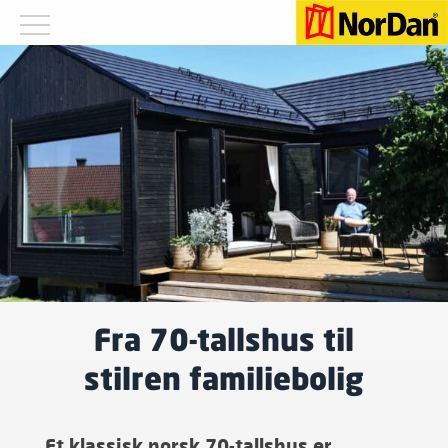
Fra 70-tallshus til
stilren familiebolig
Et klassisk norsk 70-tallshus er