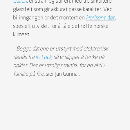
Galleri
, er stram og stilren, med tre sirkulære
glassfelt som gir akkurat passe karakter. Ved
bi-inngangen er det montert en
Horisont
-dør
,
spesielt utviklet for å tåle det røffe norske
klimaet.
– Begge dørene er utstyrt med elektronisk
dørlås fra
ID Lock
, så vi slipper å tenke på
nøkler. Det er utrolig praktisk for en aktiv
familie på fire,
sier Jan Gunnar.