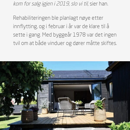
kom for salg igjen i 2019, slo vi til,
sier han.
Rehabiliteringen ble planlagt nøye etter
innflytting, og i februar i år var de klare til å
sette i gang. Med byggeår 1978 var det ingen
tvil om at både vinduer og dører måtte skiftes.