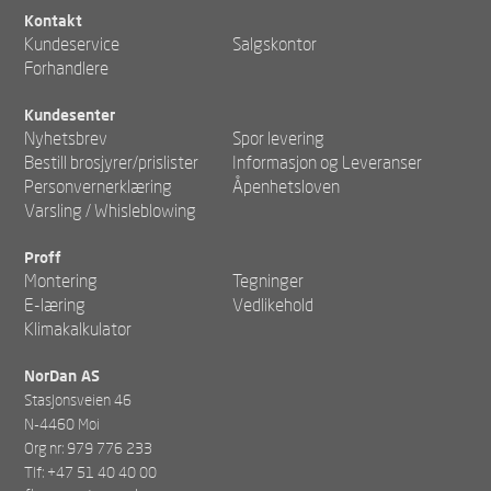
Kontakt
Kundeservice
Salgskontor
Forhandlere
Kundesenter
Nyhetsbrev
Spor levering
Bestill brosjyrer/prislister
Informasjon og Leveranser
Personvernerklæring
Åpenhetsloven
Varsling / Whisleblowing
Proff
Montering
Tegninger
E-læring
Vedlikehold
Klimakalkulator
NorDan AS
Stasjonsveien 46
N-4460 Moi
Org nr: 979 776 233
Tlf: +47 51 40 40 00