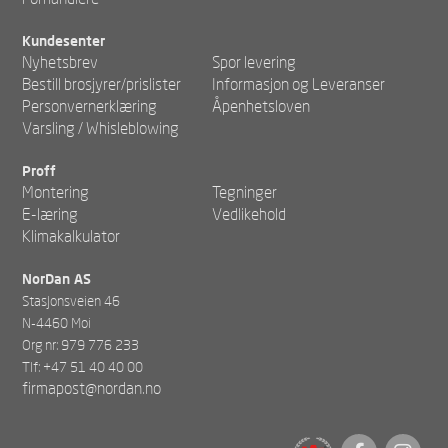
Kundesenter
Nyhetsbrev
Spor levering
Bestill brosjyrer/prislister
Informasjon og Leveranser
Personvernerklæring
Åpenhetsloven
Varsling / Whisleblowing
Proff
Montering
Tegninger
E-læring
Vedlikehold
Klimakalkulator
NorDan AS
Stasjonsveien 46
N-4460 Moi
Org nr: 979 776 233
Tlf: +47 51 40 40 00
firmapost@nordan.no