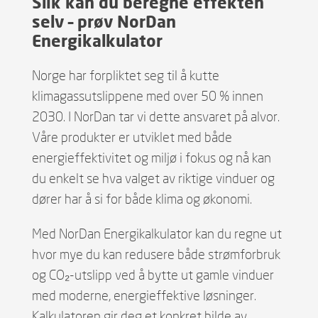
Slik kan du beregne effekten
selv – prøv NorDan
Energikalkulator
Norge har forpliktet seg til å kutte
klimagassutslippene med over 50 % innen
2030. I NorDan tar vi dette ansvaret på alvor.
Våre produkter er utviklet med både
energieffektivitet og miljø i fokus og nå kan
du enkelt se hva valget av riktige vinduer og
dører har å si for både klima og økonomi.
Med NorDan Energikalkulator kan du regne ut
hvor mye du kan redusere både strømforbruk
og CO₂-utslipp ved å bytte ut gamle vinduer
med moderne, energieffektive løsninger.
Kalkulatoren gir deg et konkret bilde av