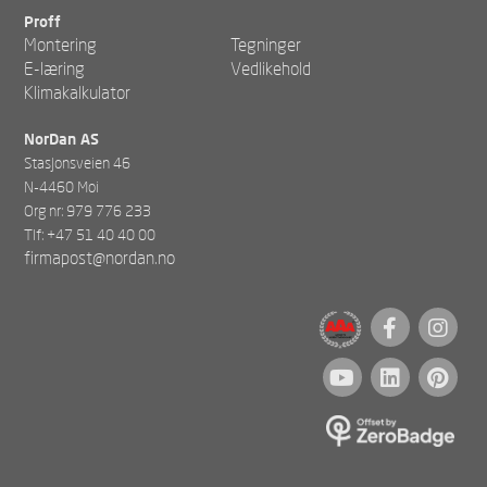
Proff
Montering
Tegninger
E-læring
Vedlikehold
Klimakalkulator
NorDan AS
Stasjonsveien 46
N-4460 Moi
Org nr: 979 776 233
Tlf: +47 51 40 40 00
firmapost@nordan.no