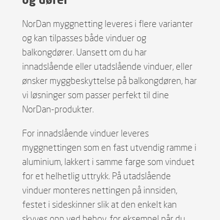
NorDan myggnetting leveres i flere varianter
og kan tilpasses både vinduer og
balkongdører. Uansett om du har
innadslående eller utadslående vinduer, eller
ønsker myggbeskyttelse på balkongdøren, har
vi løsninger som passer perfekt til dine
NorDan-produkter.
For innadslående vinduer leveres
myggnettingen som en fast utvendig ramme i
aluminium, lakkert i samme farge som vinduet
for et helhetlig uttrykk. På utadslående
vinduer monteres nettingen på innsiden,
festet i sideskinner slik at den enkelt kan
skyves opp ved behov, for eksempel når du