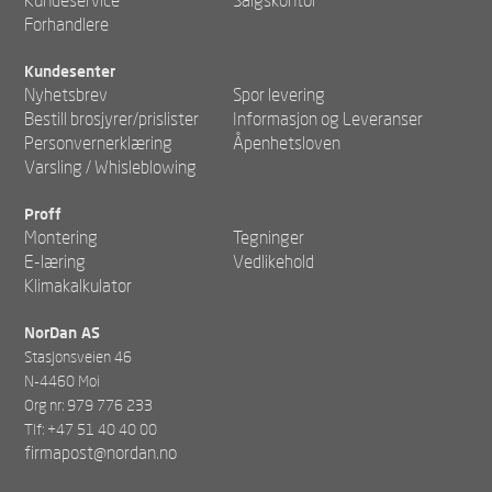
Forhandlere
Kundesenter
Nyhetsbrev
Spor levering
Bestill brosjyrer/prislister
Informasjon og Leveranser
Personvernerklæring
Åpenhetsloven
Varsling / Whisleblowing
Proff
Montering
Tegninger
E-læring
Vedlikehold
Klimakalkulator
NorDan AS
Stasjonsveien 46
N-4460 Moi
Org nr: 979 776 233
Tlf: +47 51 40 40 00
firmapost@nordan.no