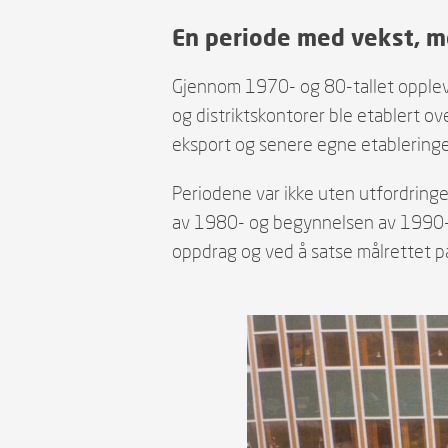
En periode med vekst, m
Gjennom 1970- og 80-tallet opplevde
og distriktskontorer ble etablert o
eksport og senere egne etableringer
Periodene var ikke uten utfordringer
av 1980- og begynnelsen av 1990-tal
oppdrag og ved å satse målrettet på