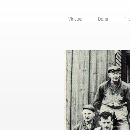
Vinduer
Dører
Til