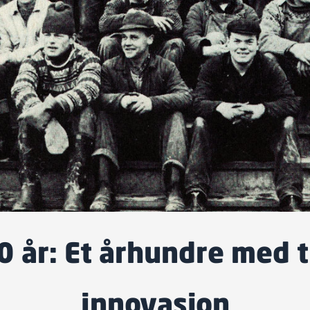
 år: Et århundre med t
innovasjon