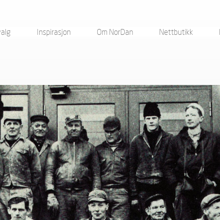
valg
Inspirasjon
Om NorDan
Nettbutikk