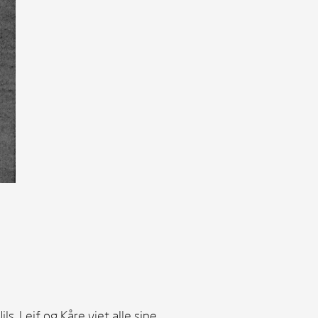
s, Leif og Kåre viet alle sine