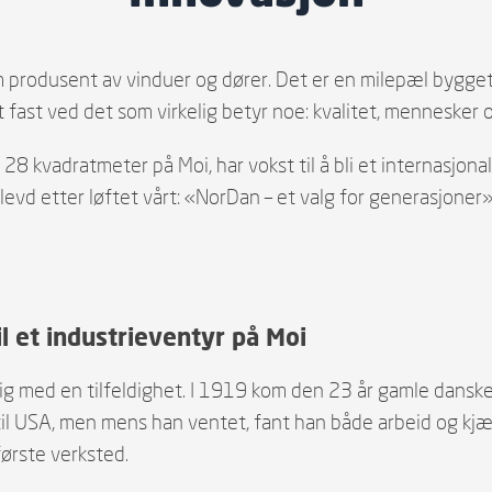
produsent av vinduer og dører. Det er en milepæl bygget
dt fast ved det som virkelig betyr noe: kvalitet, mennesker o
å 28 kvadratmeter på Moi, har vokst til å bli et internasjo
levd etter løftet vårt: «NorDan – et valg for generasjoner»
l et industrieventyr på Moi
lig med en tilfeldighet. I 1919 kom den 23 år gamle dans
til USA, men mens han ventet, fant han både arbeid og kjæ
ørste verksted.