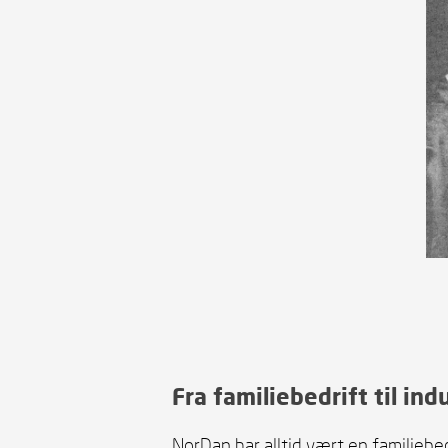
Fra familiebedrift til in
NorDan har alltid vært en familiebedr