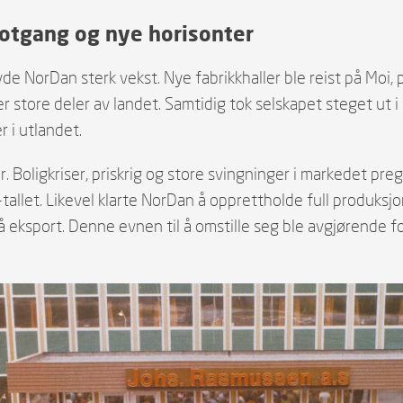
otgang og nye horisonter
 NorDan sterk vekst. Nye fabrikkhaller ble reist på Moi,
ver store deler av landet. Samtidig tok selskapet steget ut
 i utlandet.
. Boligkriser, priskrig og store svingninger i markedet pr
let. Likevel klarte NorDan å opprettholde full produksjon,
 eksport. Denne evnen til å omstille seg ble avgjørende for