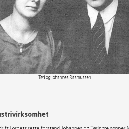
Tøri og Johannes Rasmussen
dustrivirksomhet
ift i ordets rette forstand. Johannes og Tøris tre sønner Nil