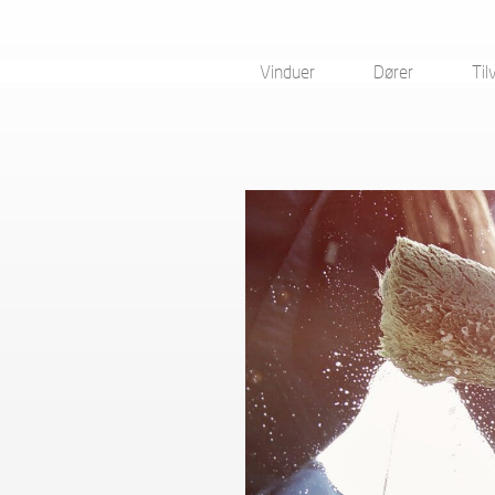
Vinduer
Dører
Til