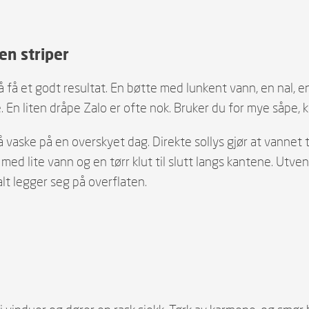
en striper
å få et godt resultat. En bøtte med lunkent vann, en nal, en
En liten dråpe Zalo er ofte nok. Bruker du for mye såpe, ka
å vaske på en overskyet dag. Direkte sollys gjør at vannet t
 med lite vann og en tørr klut til slutt langs kantene. Utve
lt legger seg på overflaten.