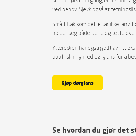
Når du først er i gang, er det lurt 
ved behov. Sjekk også at tetningslis
Små tiltak som dette tar ikke lang ti
holder seg både pene og tette over 
Ytterdøren har også godt av litt ek
oppfriskning med dørglans for å bev
Kjøp dørglans
Se hvordan du gjør det s