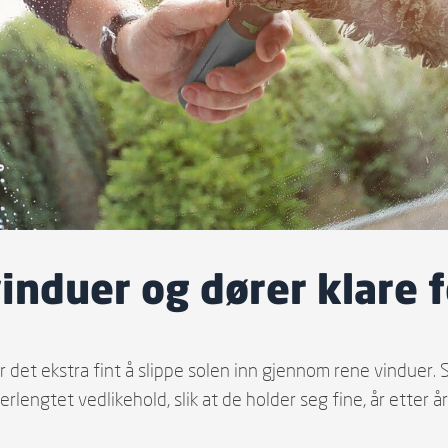
 vinduer og dører klare
r det ekstra fint å slippe solen inn gjennom rene vinduer.
terlengtet vedlikehold, slik at de holder seg fine, år etter år