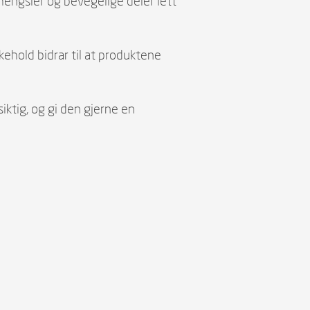
r hengsler og bevegelige deler lett
ikehold bidrar til at produktene
iktig, og gi den gjerne en