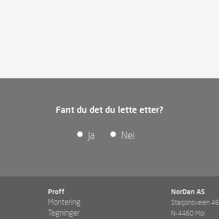
Fant du det du lette etter?
Ja
Nei
Proff
NorDan AS
Montering
Stasjonsveien 4
Tegninger
N-4460 Moi