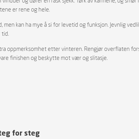
å gi vinduer og dører en rask sjekk. Tørk av karmene, og smø
tene er rene og hele.
d, men kan ha mye å si for levetid og funksjon. Jevnlig vedl
tid.
stra oppmerksomhet etter vinteren. Rengjør overflaten fors
are finishen og beskytte mot vær og slitasje.
teg for steg