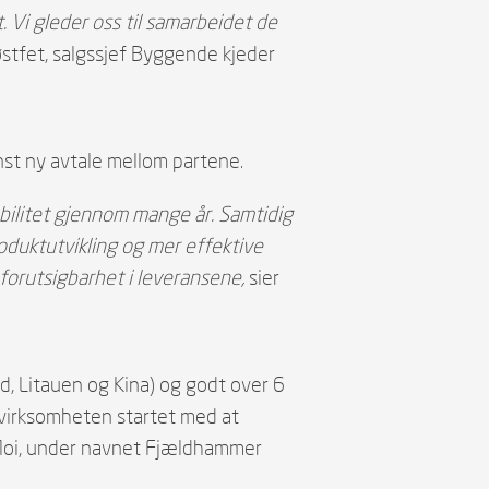
. Vi gleder oss til samarbeidet de
østfet, salgssjef Byggende kjeder
st ny avtale mellom partene.
abilitet gjennom mange år. Samtidig
oduktutvikling og mer effektive
forutsigbarhet i leveransene,
sier
nd, Litauen og Kina) og godt over 6
 virksomheten startet med at
 Moi, under navnet Fjældhammer