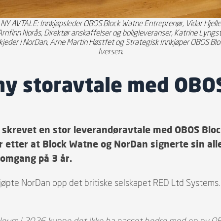
Y AVTALE: Innkjøpsleder OBOS Block Watne Entreprenør, Vidar Hjelle (t
rnfinn Norås, Direktør anskaffelser og boligleveranser, Katrine Lyng
kjeder i NorDan, Arne Martin Høstfet og Strategisk Innkjøper OBOS Blo
Iversen.
y storavtale med OBO
 skrevet en stor leverandøravtale med OBOS Bl
r etter at Block Watne og NorDan signerte sin all
 omgang på 3 år.
 kjøpte NorDan opp det britiske selskapet RED Ltd System
ubileum i 2026 kunne det ikke ha passet bedre med en ny O