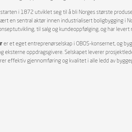
tarten i 1872 utviklet seg til å bli Norges største produse
 vært en sentral aktør innen industrialisert boligbygging i 
onseptutvikling, til salg og kundeoppfølging, og har lever
r
er et eget entreprenørselskap i OBOS-konsernet, og by
 eksterne oppdragsgivere. Selskapet leverer prosjektlede
rer effektiv gjennomføring og kvalitet i alle ledd av bygg