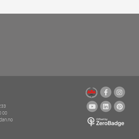
6
 233
0 00
dan.no