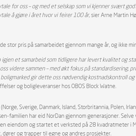
avtale for oss – og med et selskap som vi kjenner svært godt
le å gjøre i året hvor vi feirer 100 år,
sier Arne Martin H
e stor pris på samarbeidet gjennom mange år, og ikke min
 igjen et samarbeid som tidligere har levert kvalitet og st
 oss videre sammen – med økt fokus på standardisering, pr
 boligmarked gir dette oss nødvendig kostnadskontroll og 
affelser og boligleveranser hos OBOS Block Watne.
(Norge, Sverige, Danmark, Island, Storbritannia, Polen, Irla
sen-familien har eid NorDan gjennom generasjoner. Selve
en eiendom og startet et verksted på 28 kvadratmeter i
 dører og trapper til egne og andres prosjekter.