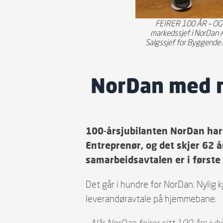
FEIRER 100 ÅR – OG N
markedssjef i NorDan A
Salgssjef for Byggende 
NorDan med n
100-årsjubilanten NorDan har
Entreprenør, og det skjer 62 å
samarbeidsavtalen er i første
Det går i hundre for NorDan. Nylig
leverandøravtale på hjemmebane.
– Når NorDan feirer sitt 100 års j