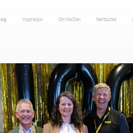
valg
Inspirasjon
Om NorDan
Nettbutikk