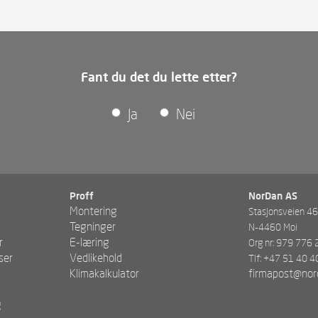
Fant du det du lette etter?
Ja
Nei
Proff
NorDan AS
Montering
Stasjonsveien 4
Tegninger
N-4460 Moi
r
E-læring
Org nr: 979 776
ser
Vedlikehold
Tlf: +47 51 40 4
Klimakalkulator
firmapost@nor
g