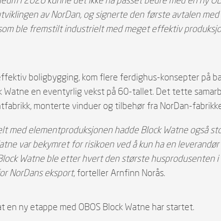
utviklingen av NorDan, og signerte den første avtalen med
som ble fremstilt industrielt med meget effektiv produksjo
 effektiv boligbygging, kom flere ferdighus-konsepter på 
tne en eventyrlig vekst på 60-tallet. Det tette samarbe
tfabrikk, monterte vinduer og tilbehør fra NorDan-fabrikk
lelt med elementproduksjonen hadde Block Watne også st
atne var bekymret for risikoen ved å kun ha en leverandør 
Block Watne ble etter hvert den største husprodusenten i 
for NorDans eksport
, forteller Arnfinn Norås.
at en ny etappe med OBOS Block Watne har startet.