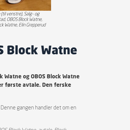
il venstre), Salg- og
stad, OBOS Block Watne,
ck Watne, Elin Grepperud
S Block Watne
ock Watne og OBOS Block Watne
er første avtale. Den ferske
s. Denne gangen handler det om en
BOS Block Watne-avtale. Block