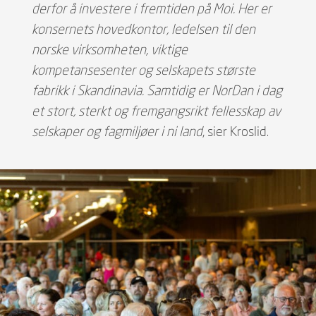
derfor å investere i fremtiden på Moi. Her er
konsernets hovedkontor, ledelsen til den
norske virksomheten, viktige
kompetansesenter og selskapets største
fabrikk i Skandinavia. Samtidig er NorDan i dag
et stort, sterkt og fremgangsrikt fellesskap av
selskaper og fagmiljøer i ni land
, sier Kroslid.