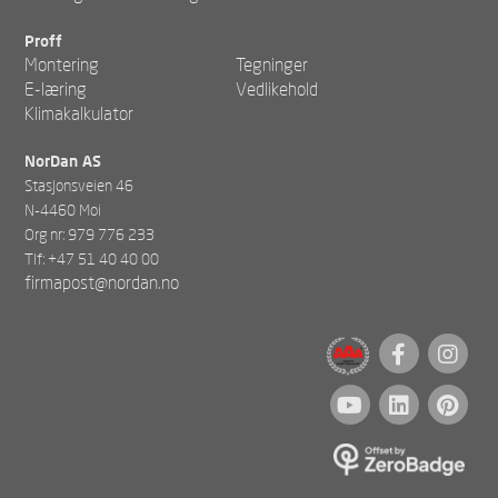
Proff
Montering
Tegninger
E-læring
Vedlikehold
Klimakalkulator
NorDan AS
Stasjonsveien 46
N-4460 Moi
Org nr: 979 776 233
Tlf: +47 51 40 40 00
firmapost@nordan.no