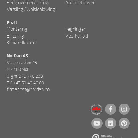
Personvernerklæring
Åpenhetsloven
Varsling / Whisleblowing
Proff
Montering
Tegninger
E-læring
Vedlikehold
Klimakalkulator
NorDan AS
Stasjonsveien 46
N-4460 Moi
Org nr: 979 776 233
Tlf: +47 51 40 40 00
firmapost@nordan.no