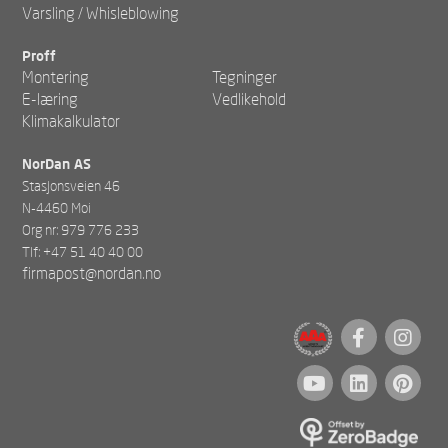
Varsling / Whisleblowing
Proff
Montering
Tegninger
E-læring
Vedlikehold
Klimakalkulator
NorDan AS
Stasjonsveien 46
N-4460 Moi
Org nr: 979 776 233
Tlf: +47 51 40 40 00
firmapost@nordan.no