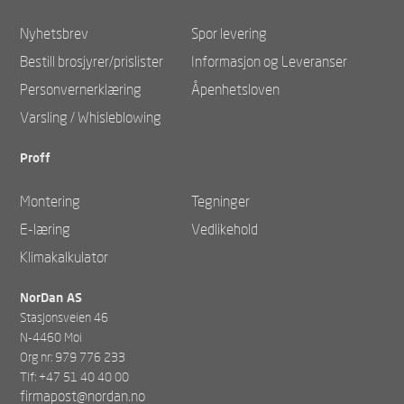
Nyhetsbrev
Spor levering
Bestill brosjyrer/prislister
Informasjon og Leveranser
Personvernerklæring
Åpenhetsloven
Varsling / Whisleblowing
Proff
Montering
Tegninger
E-læring
Vedlikehold
Klimakalkulator
NorDan AS
Stasjonsveien 46
N-4460 Moi
Org nr: 979 776 233
Tlf: +47 51 40 40 00
firmapost@nordan.no