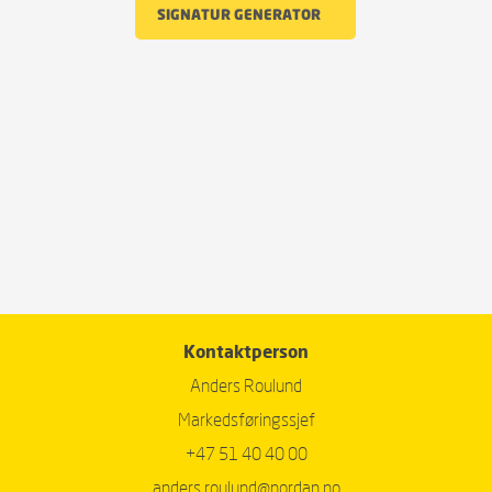
SIGNATUR GENERATOR    
Kontaktperson
Anders Roulund
Markedsføringssjef
+47 51 40 40 00
anders.roulund@nordan.no