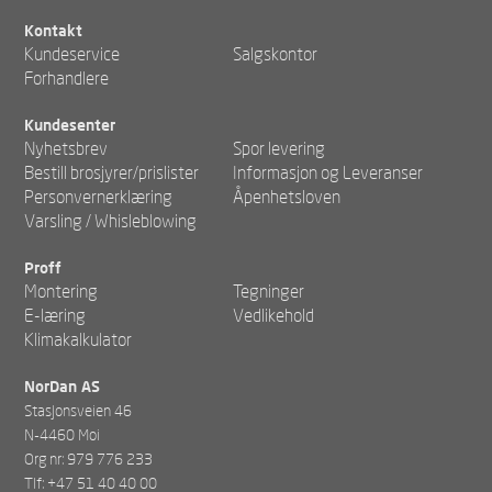
Kontakt
Kundeservice
Salgskontor
Forhandlere
Kundesenter
Nyhetsbrev
Spor levering
Bestill brosjyrer/prislister
Informasjon og Leveranser
Personvernerklæring
Åpenhetsloven
Varsling / Whisleblowing
Proff
Montering
Tegninger
E-læring
Vedlikehold
Klimakalkulator
NorDan AS
Stasjonsveien 46
N-4460 Moi
Org nr: 979 776 233
Tlf: +47 51 40 40 00