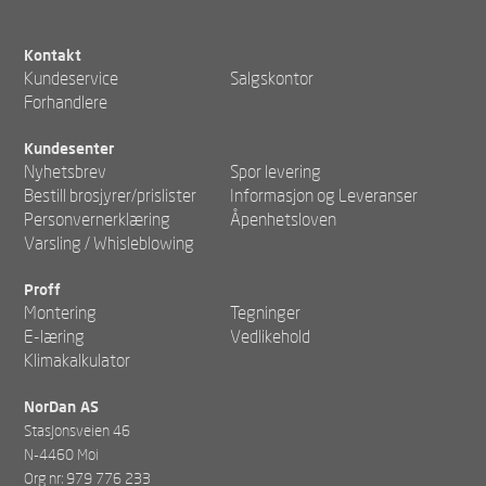
Kontakt
Kundeservice
Salgskontor
Forhandlere
Kundesenter
Nyhetsbrev
Spor levering
Bestill brosjyrer/prislister
Informasjon og Leveranser
Personvernerklæring
Åpenhetsloven
Varsling / Whisleblowing
Proff
Montering
Tegninger
E-læring
Vedlikehold
Klimakalkulator
NorDan AS
Stasjonsveien 46
N-4460 Moi
Org nr: 979 776 233