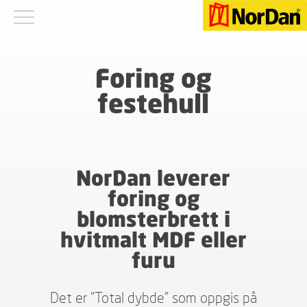
Foring og
festehull
NorDan leverer
foring og
blomsterbrett i
hvitmalt MDF eller
furu
Det er ”Total dybde” som oppgis på